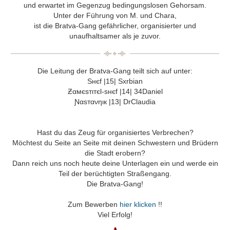
und erwartet im Gegenzug bedingungslosen Gehorsam.
Unter der Führung von M. und Chara,
ist die Bratva-Gang gefährlicher, organisierter und
unaufhaltsamer als je zuvor.
Die Leitung der Bratva-Gang teilt sich auf unter:
Sнєf |15| Sxrbian
ƵαмєѕтιтєƖ-ѕнєf |14| 34Daniel
Ɲαѕтανηιк |13| DrClaudia
Hast du das Zeug für organisiertes Verbrechen?
Möchtest du Seite an Seite mit deinen Schwestern und Brüdern
die Stadt erobern?
Dann reich uns noch heute deine Unterlagen ein und werde ein
Teil der berüchtigten Straßengang.
Die Bratva-Gang!
Zum Bewerben
hier klicken
!!
Viel Erfolg!