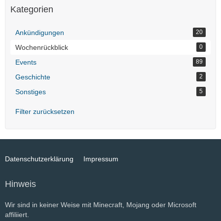
Kategorien
Ankündigungen
20
Wochenrückblick
0
Events
89
Geschichte
2
Sonstiges
5
Filter zurücksetzen
Datenschutzerklärung
Impressum
Hinweis
Wir sind in keiner Weise mit Minecraft, Mojang oder Microsoft
affiliiert.