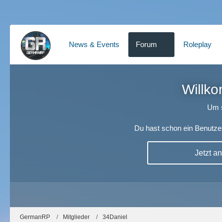
News & Events
Forum
Roleplay
Willko
Um s
Du hast schon ein Benutzer
Jetzt a
GermanRP
Mitglieder
34Daniel