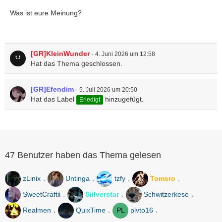
Was ist eure Meinung?
[GR]KleinWunder
4. Juni 2026 um 12:58
Hat das Thema geschlossen.
[GR]Efendim
5. Juli 2026 um 20:50
Hat das Label
hinzugefügt.
Erledigt
47 Benutzer haben das Thema gelesen
zLinix
Untinga
tzfy
Tomsro
SweetCraftii
Siilverstar
Schwitzerkese
Realmen
QuixTime
plvto16